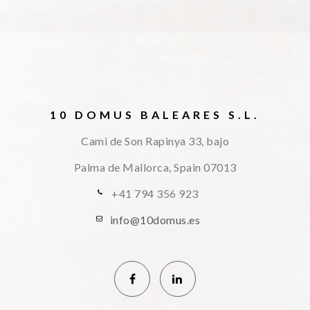
10 DOMUS BALEARES S.L.
Cami de Son Rapinya 33, bajo
Palma de Mallorca, Spain
07013
+41 794 356 923
info@10domus.es